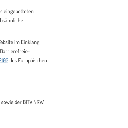
es eingebetteten
iebsähnliche
Website im Einklang
 Barrierefreie-
2102
des Europäischen
W sowie der BITV NRW