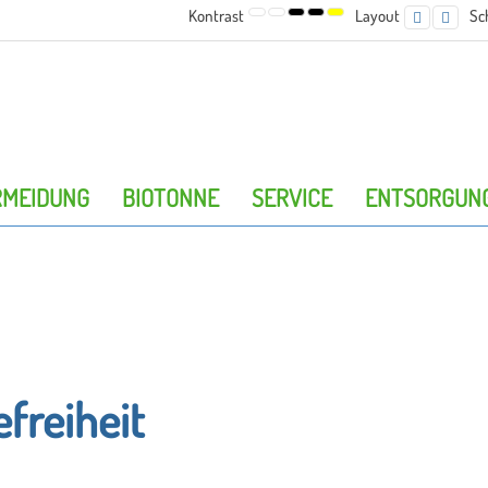
Kontrast
Layout
Sc
FESTES
BREIT
STANDARDEINSTELLUNG
NACHTMODUS
HOHER
HOHER
HOHER
LAYOUT
LAYO
KONTRAST
KONTRAST
KONTRAST
SCHWARZ-
SCHWARZ-
GELB-
WEISS-
GELB-
SCHWARZ-
MODUS
MODUS
MODUS
RMEIDUNG
BIOTONNE
SERVICE
ENTSORGUN
efreiheit