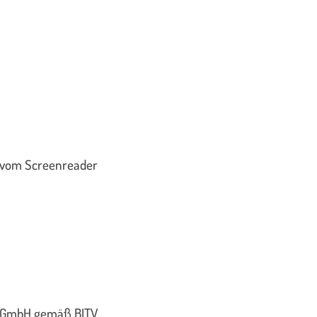
t vom Screenreader
ES GmbH gemäß BITV